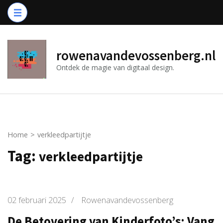
Ga
naar
inhoud
(druk
rowenavandevossenberg.nl
op
Ontdek de magie van digitaal design.
Enter)
Home
>
verkleedpartijtje
Tag:
verkleedpartijtje
02 februari 2025
/
Rowenavandevossenberg
De Betovering van Kinderfoto’s: Vang