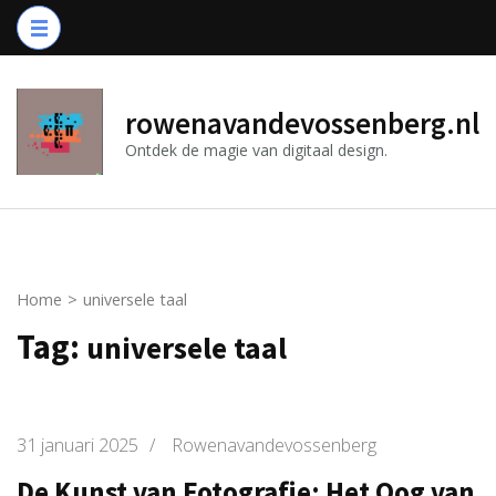
Ga
naar
inhoud
(druk
rowenavandevossenberg.nl
op
Ontdek de magie van digitaal design.
Enter)
Home
>
universele taal
Tag:
universele taal
31 januari 2025
/
Rowenavandevossenberg
De Kunst van Fotografie: Het Oog van