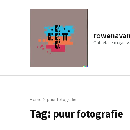
Ga
naar
inhoud
(druk
rowenavan
op
Ontdek de magie van
Enter)
Home
>
puur fotografie
Tag:
puur fotografie