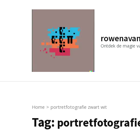
Ga
naar
inhoud
(druk
rowenavan
op
Ontdek de magie van
Enter)
Home
>
portretfotografie zwart wit
Tag:
portretfotografi