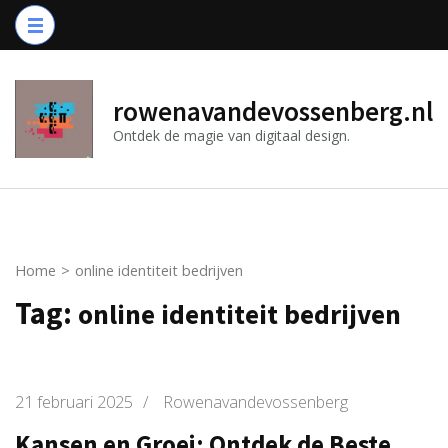
Ga
naar
inhoud
(druk
rowenavandevossenberg.nl
op
Ontdek de magie van digitaal design.
Enter)
Home
>
online identiteit bedrijven
Tag:
online identiteit bedrijven
21 februari 2025
/
Rowenavandevossenberg
Kansen en Groei: Ontdek de Beste