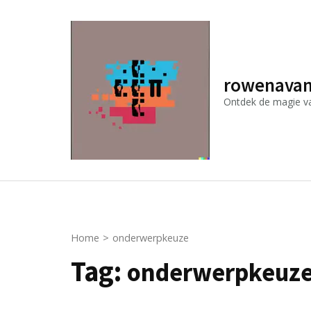
Ga
naar
inhoud
(druk
rowenavan
op
Ontdek de magie van
Enter)
Home
>
onderwerpkeuze
Tag:
onderwerpkeuz