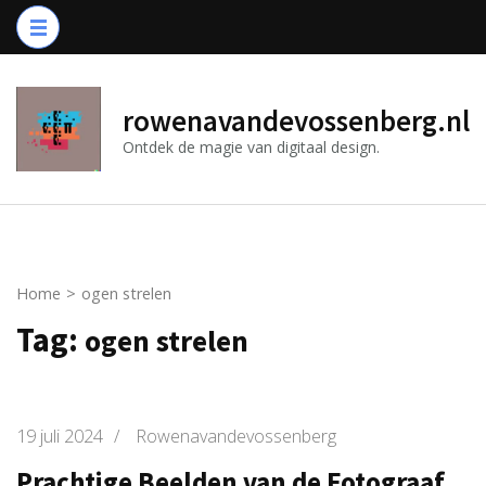
Ga
naar
inhoud
(druk
rowenavandevossenberg.nl
op
Ontdek de magie van digitaal design.
Enter)
Home
>
ogen strelen
Tag:
ogen strelen
19 juli 2024
/
Rowenavandevossenberg
Prachtige Beelden van de Fotograaf