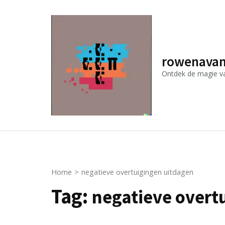
Ga
naar
inhoud
(druk
rowenavan
op
Ontdek de magie van
Enter)
Home
>
negatieve overtuigingen uitdagen
Tag:
negatieve overt