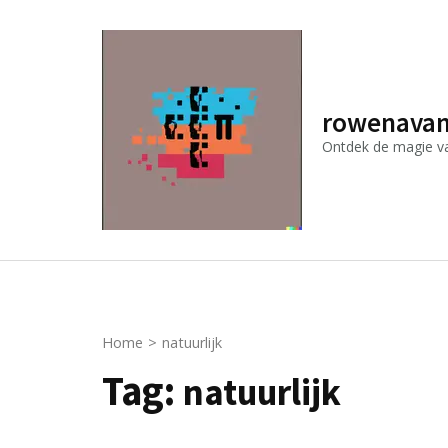
Ga
naar
inhoud
(druk
rowenavan
op
Ontdek de magie van
Enter)
Home
>
natuurlijk
Tag:
natuurlijk