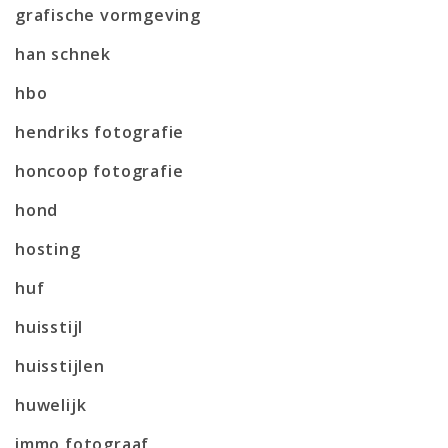
grafische vormgeving
han schnek
hbo
hendriks fotografie
honcoop fotografie
hond
hosting
huf
huisstijl
huisstijlen
huwelijk
immo fotograaf