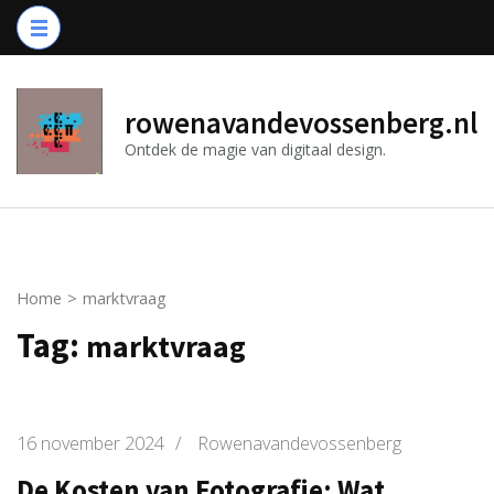
Ga
naar
inhoud
(druk
rowenavandevossenberg.nl
op
Ontdek de magie van digitaal design.
Enter)
Home
>
marktvraag
Tag:
marktvraag
16 november 2024
/
Rowenavandevossenberg
De Kosten van Fotografie: Wat