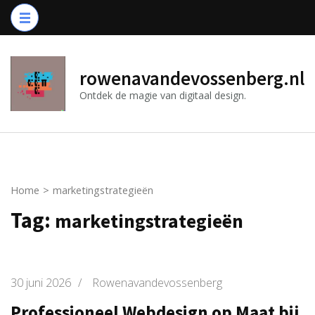
Ga
naar
inhoud
(druk
rowenavandevossenberg.nl
op
Ontdek de magie van digitaal design.
Enter)
Home
>
marketingstrategieën
Tag:
marketingstrategieën
30 juni 2026
/
Rowenavandevossenberg
Professioneel Webdesign op Maat bij