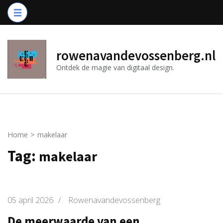
Ga
naar
inhoud
(druk
rowenavandevossenberg.nl
op
Ontdek de magie van digitaal design.
Enter)
Home
>
makelaar
Tag:
makelaar
05 april 2026
/
Rowenavandevossenberg
De meerwaarde van een