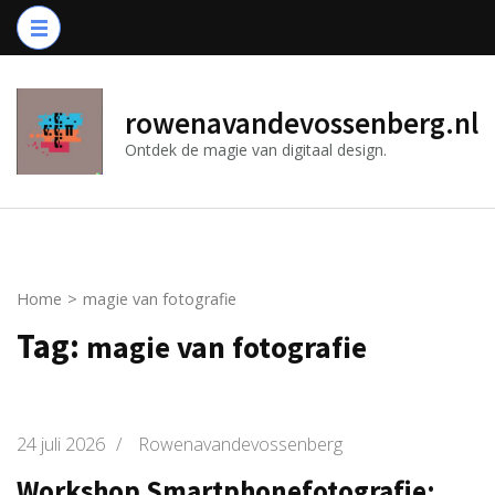
Ga
naar
inhoud
(druk
rowenavandevossenberg.nl
op
Ontdek de magie van digitaal design.
Enter)
Home
>
magie van fotografie
Tag:
magie van fotografie
24 juli 2026
/
Rowenavandevossenberg
Workshop Smartphonefotografie: