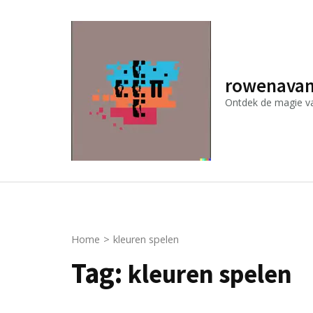
Ga
naar
inhoud
(druk
rowenavan
op
Ontdek de magie van
Enter)
Home
>
kleuren spelen
Tag:
kleuren spelen