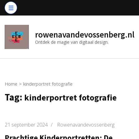
Ga
naar
inhoud
(druk
rowenavandevossenberg.nl
op
Ontdek de magie van digitaal design.
Enter)
Home
>
kinderportret fotografie
Tag:
kinderportret fotografie
21 september 2024
/
Rowenavandevossenberg
Prachtige Kinderportretten: De