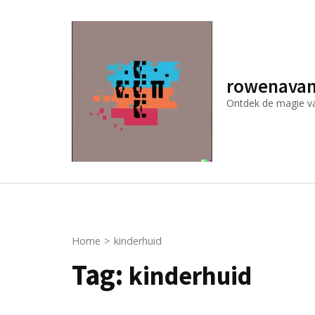
Ga
naar
inhoud
(druk
rowenavan
op
Ontdek de magie van
Enter)
Home
>
kinderhuid
Tag:
kinderhuid