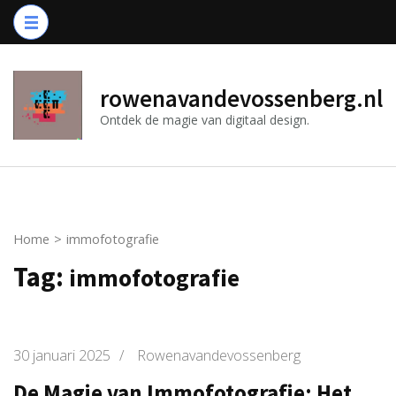
Ga
naar
inhoud
(druk
rowenavandevossenberg.nl
op
Ontdek de magie van digitaal design.
Enter)
Home
>
immofotografie
Tag:
immofotografie
30 januari 2025
/
Rowenavandevossenberg
De Magie van Immofotografie: Het