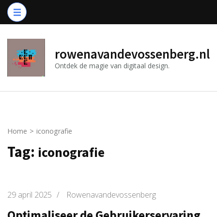
Ga
naar
inhoud
(druk
rowenavandevossenberg.nl
op
Ontdek de magie van digitaal design.
Enter)
Home
>
iconografie
Tag:
iconografie
29 april 2025
/
Rowenavandevossenberg
Optimaliseer de Gebruikerservaring