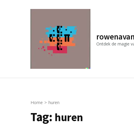
Ga
naar
inhoud
(druk
rowenavan
op
Ontdek de magie van
Enter)
Home
>
huren
Tag:
huren