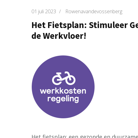
01 juli 2023
/
Rowenavandevossenberg
Het Fietsplan: Stimuleer 
de Werkvloer!
Het fietsplan: een gezonde en duurzam