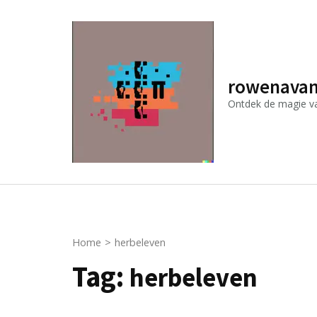
Ga
naar
inhoud
(druk
rowenavan
op
Ontdek de magie van
Enter)
Home
>
herbeleven
Tag:
herbeleven