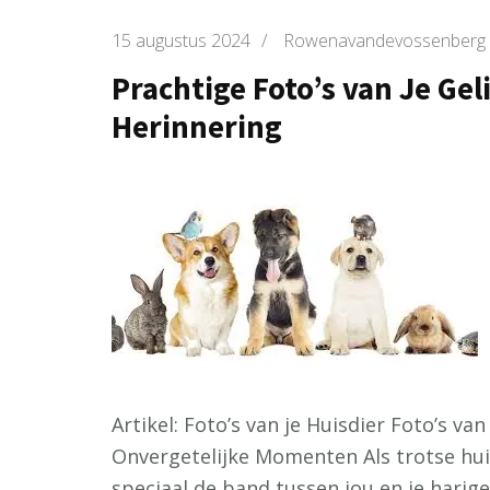
15 augustus 2024
/
Rowenavandevossenberg
Prachtige Foto’s van Je Gel
Herinnering
Artikel: Foto’s van je Huisdier Foto’s va
Onvergetelijke Momenten Als trotse hui
speciaal de band tussen jou en je harige