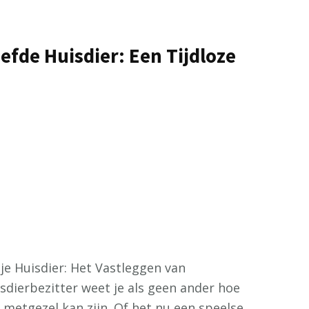
iefde Huisdier: Een Tijdloze
n je Huisdier: Het Vastleggen van
sdierbezitter weet je als geen ander hoe
 metgezel kan zijn. Of het nu een speelse