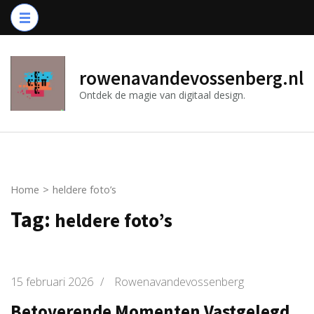
Ga
naar
inhoud
(druk
rowenavandevossenberg.nl
op
Ontdek de magie van digitaal design.
Enter)
Home
>
heldere foto’s
Tag:
heldere foto’s
15 februari 2026
/
Rowenavandevossenberg
Betoverende Momenten Vastgelegd