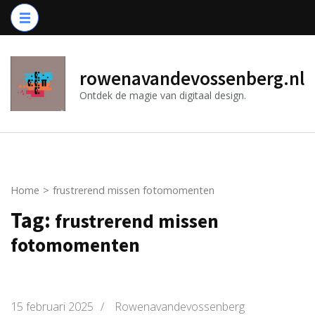
Ga
naar
inhoud
(druk
rowenavandevossenberg.nl
op
Ontdek de magie van digitaal design.
Enter)
Home
>
frustrerend missen fotomomenten
Tag:
frustrerend missen
fotomomenten
15 februari 2025
/
Rowenavandevossenberg