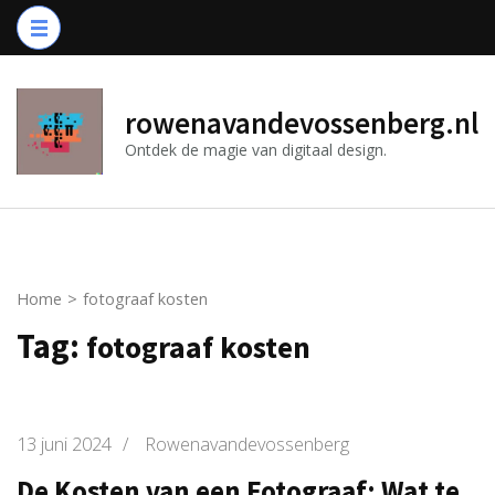
Ga
naar
inhoud
(druk
rowenavandevossenberg.nl
op
Ontdek de magie van digitaal design.
Enter)
Home
>
fotograaf kosten
Tag:
fotograaf kosten
13 juni 2024
/
Rowenavandevossenberg
De Kosten van een Fotograaf: Wat te