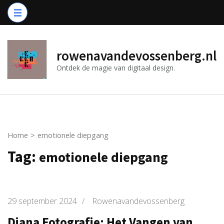
Ga
naar
inhoud
(druk
rowenavandevossenberg.nl
op
Ontdek de magie van digitaal design.
Enter)
Home
>
emotionele diepgang
Tag:
emotionele diepgang
29 september 2024
/
Rowenavandevossenberg
Diana Fotografie: Het Vangen van