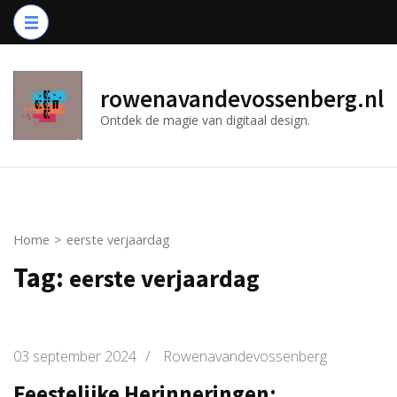
Ga
naar
inhoud
(druk
rowenavandevossenberg.nl
op
Ontdek de magie van digitaal design.
Enter)
Home
>
eerste verjaardag
Tag:
eerste verjaardag
03 september 2024
/
Rowenavandevossenberg
Feestelijke Herinneringen: