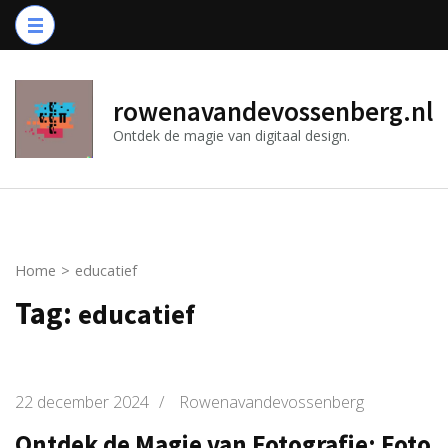
Ga
naar
inhoud
(druk
rowenavandevossenberg.nl
op
Ontdek de magie van digitaal design.
Enter)
Home
>
educatief
Tag:
educatief
22 december 2024
/
Rowenavandevossenberg
Ontdek de Magie van Fotografie: Foto