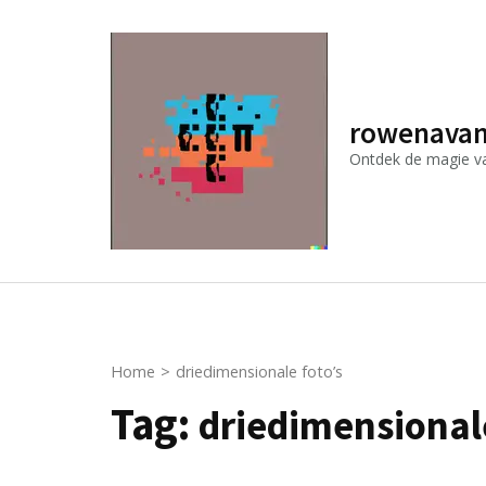
Ga
naar
inhoud
(druk
rowenavan
op
Ontdek de magie van
Enter)
Home
>
driedimensionale foto’s
Tag:
driedimensionale