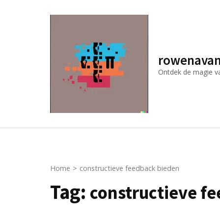
Ga
naar
inhoud
(druk
rowenavan
op
Ontdek de magie van
Enter)
Home
>
constructieve feedback bieden
Tag:
constructieve f