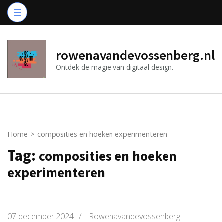
Ga
naar
inhoud
(druk
rowenavandevossenberg.nl
op
Ontdek de magie van digitaal design.
Enter)
Home
>
composities en hoeken experimenteren
Tag:
composities en hoeken
experimenteren
07 december 2024
/
Rowenavandevossenberg