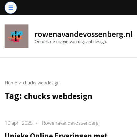
Ga
naar
inhoud
(druk
rowenavandevossenberg.nl
op
Ontdek de magie van digitaal design.
Enter)
Home
>
chucks webdesign
Tag:
chucks webdesign
10 april 2025
/
Rowenavandevossenberg
Unieke Online Ervaringen met