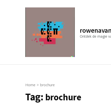
Ga
naar
inhoud
(druk
rowenavan
op
Ontdek de magie van
Enter)
Home
>
brochure
Tag:
brochure