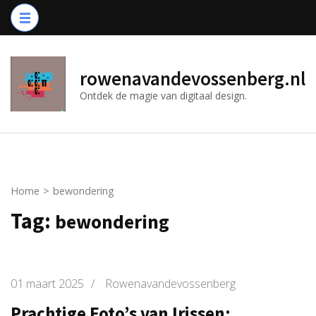
Ga
naar
inhoud
(druk
rowenavandevossenberg.nl
op
Ontdek de magie van digitaal design.
Enter)
Home
>
bewondering
Tag:
bewondering
01 maart 2025
/
Rowenavandevossenberg
Prachtige Foto’s van Irissen: