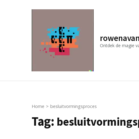
Ga
naar
inhoud
(druk
rowenavan
op
Ontdek de magie van
Enter)
Home
>
besluitvormingsproces
Tag:
besluitvormings