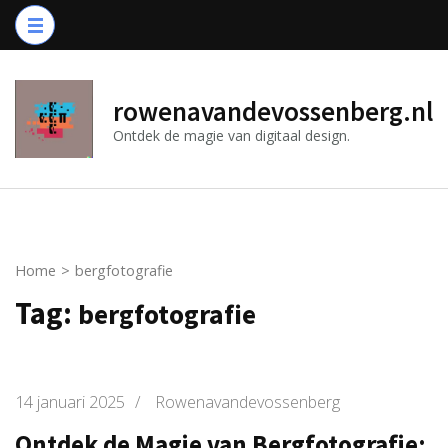
Ga
naar
inhoud
(druk
rowenavandevossenberg.nl
op
Ontdek de magie van digitaal design.
Enter)
Home
>
bergfotografie
Tag:
bergfotografie
14 januari 2025
/
Rowenavandevossenberg
Ontdek de Magie van Bergfotografie: