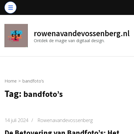
Ga
naar
inhoud
(druk
rowenavandevossenberg.nl
op
Ontdek de magie van digitaal design.
Enter)
Home
>
bandfoto’s
Tag:
bandfoto’s
14 juli 2024
/
Rowenavandevossenberg
De Betovering van Bandfoto’s: Het