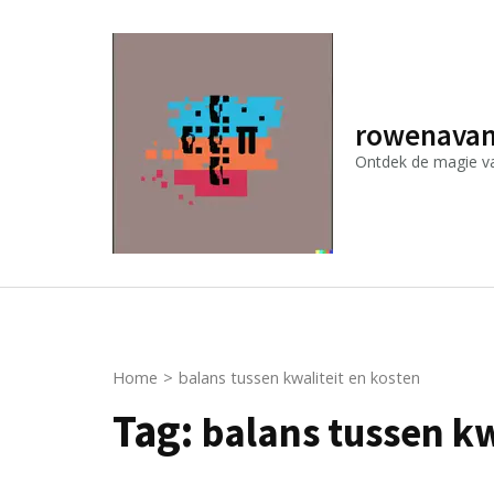
Ga
naar
inhoud
(druk
rowenavan
op
Ontdek de magie van
Enter)
Home
>
balans tussen kwaliteit en kosten
Tag:
balans tussen kw