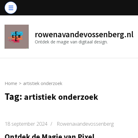
Ga
naar
inhoud
(druk
rowenavandevossenberg.nl
op
Ontdek de magie van digitaal design.
Enter)
Home
>
artistiek onderzoek
Tag:
artistiek onderzoek
18 september 2024
/
Rowenavandevossenberg
Ontdek de Magie van Pixel