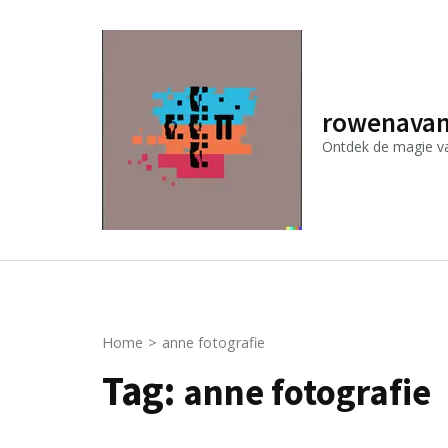
Ga
naar
inhoud
(druk
rowenavan
op
Ontdek de magie van
Enter)
Home
>
anne fotografie
Tag:
anne fotografie