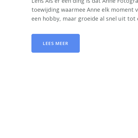
Lens Als er één ding is dat Anne Fotogra
toewijding waarmee Anne elk moment vas
een hobby, maar groeide al snel uit tot 
LEES MEER