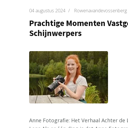
04 augustus 2024
/
Rowenavandevossenberg
Prachtige Momenten Vastge
Schijnwerpers
Anne Fotografie: Het Verhaal Achter de 