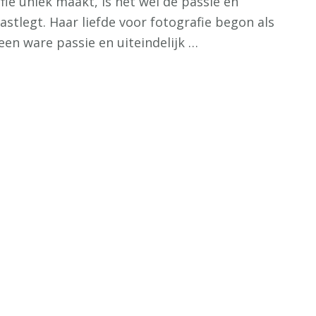
fie uniek maakt, is het wel de passie en
tlegt. Haar liefde voor fotografie begon als
een ware passie en uiteindelijk …