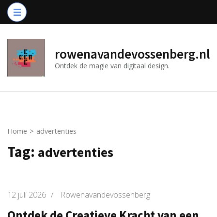
Ga
naar
inhoud
(druk
rowenavandevossenberg.nl
op
Ontdek de magie van digitaal design.
Enter)
Home
>
advertenties
Tag:
advertenties
12 juli 2026
/
Rowenavandevossenberg
Ontdek de Creatieve Kracht van een