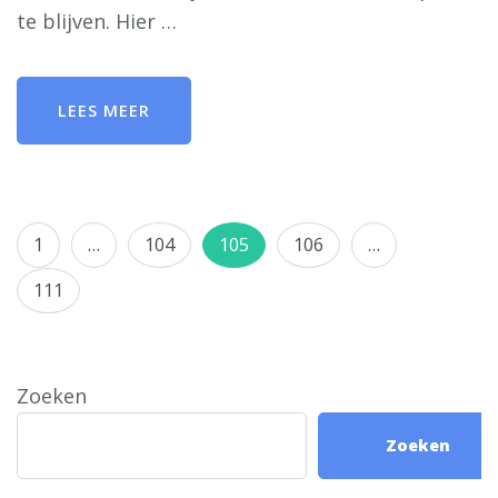
te blijven. Hier …
LEES MEER
Berichten
Pagina
Pagina
Pagina
Pagina
1
…
104
105
106
…
paginering
Pagina
111
Zoeken
Zoeken