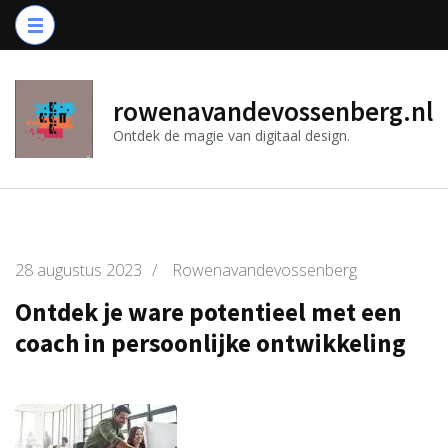
Ga
naar
inhoud
(druk
rowenavandevossenberg.nl
op
Ontdek de magie van digitaal design.
Enter)
28 augustus 2023
/
Rowenavandevossenberg
Ontdek je ware potentieel met een
coach in persoonlijke ontwikkeling