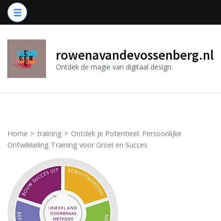
Ga
naar
inhoud
(druk
rowenavandevossenberg.nl
op
Ontdek de magie van digitaal design.
Enter)
Home
>
training
>
Ontdek je Potentieel: Persoonlijke
Ontwikkeling Training voor Groei en Succes