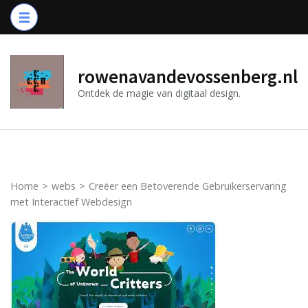
Ga
naar
inhoud
(druk
rowenavandevossenberg.nl
op
Ontdek de magie van digitaal design.
Enter)
Home
>
webs
>
Creëer een Betoverende Gebruikerservaring
met Interactief Webdesign