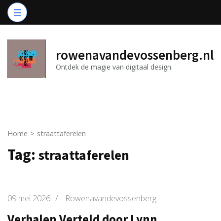
Ga
naar
inhoud
(druk
rowenavandevossenberg.nl
op
Ontdek de magie van digitaal design.
Enter)
Home
>
straattaferelen
Tag:
straattaferelen
09 mei 2026
/
Rowenavandevossenberg
Verhalen Verteld door Lynn