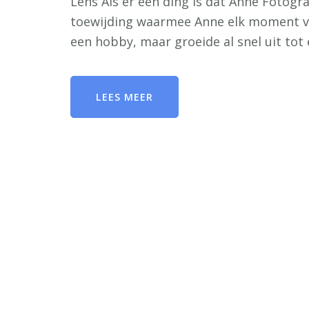
Lens Als er één ding is dat Anne Fotogra
toewijding waarmee Anne elk moment vas
een hobby, maar groeide al snel uit tot 
LEES MEER