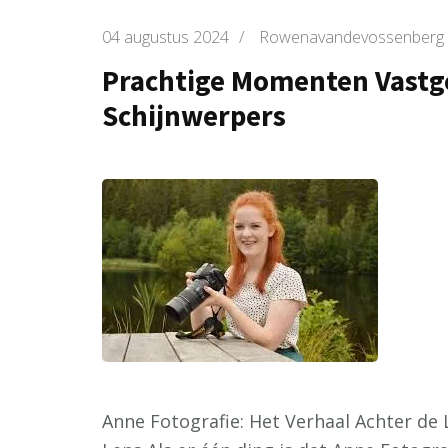
04 augustus 2024
/
Rowenavandevossenberg
Prachtige Momenten Vastge
Schijnwerpers
Anne Fotografie: Het Verhaal Achter de 