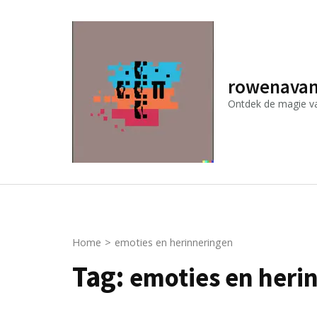
Ga
naar
inhoud
(druk
rowenavan
op
Ontdek de magie van
Enter)
Home
>
emoties en herinneringen
Tag:
emoties en heri