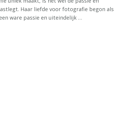
fie uniek maakt, is het wel de passie en
tlegt. Haar liefde voor fotografie begon als
een ware passie en uiteindelijk …