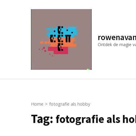
Ga
naar
inhoud
(druk
rowenavan
op
Ontdek de magie van
Enter)
Home
>
fotografie als hobby
Tag:
fotografie als h