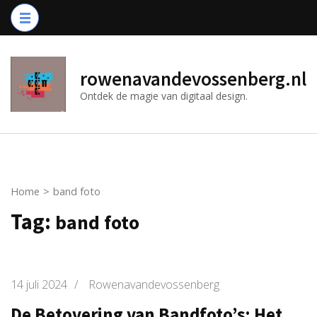
Ga
naar
inhoud
(druk
rowenavandevossenberg.nl
op
Ontdek de magie van digitaal design.
Enter)
Home
>
band foto
Tag:
band foto
14 juli 2024
/
Rowenavandevossenberg
De Betovering van Bandfoto’s: Het